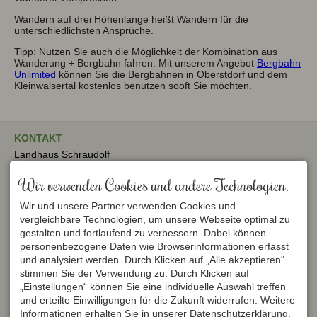
Wandern auf drei Höhenlange heißt Wandern für die
unterschiedlichsten Ansprüche.
Tipp: Nutzen Sie auch die Möglichkeit der Kombination aus
Wanderung + Bergbahn fahren. Mit unserem Angebot
Bergbahn
Unlimited
können Sie die Bergbahnen in Oberstdorf und dem
Kleinwalsertal kostenlos benutzen sooft Sie möchten.
KONTAKT
Landhaus Schraudolf
Christine Vogler
Riedweg 23
Wir verwenden Cookies und andere Technologien.
87561 Oberstdorf / Rubi
DEUTSCHLAND
Wir und unsere Partner verwenden Cookies und
Tel.
+49 8322 803 09
vergleichbare Technologien, um unsere Webseite optimal zu
info@landhaus-
gestalten und fortlaufend zu verbessern. Dabei können
schraudolf.de
LANDHAUS SCHRAUDOLF
personenbezogene Daten wie Browserinformationen erfasst
und analysiert werden. Durch Klicken auf „Alle akzeptieren“
In unserem familiär
geführten Landhaus in
stimmen Sie der Verwendung zu. Durch Klicken auf
Oberstdorf/Rubi erwartet Sie
„Einstellungen“ können Sie eine individuelle Auswahl treffen
ein unverbauter, exklusiver
und erteilte Einwilligungen für die Zukunft widerrufen. Weitere
Blick auf die Berge.
Informationen erhalten Sie in unserer Datenschutzerklärung.