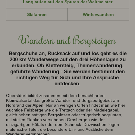
Ferienwohnungen
Langlaufen auf den Spuren der Weltmeister
Zimmer
Wellness
Skifahren
Winterwandern
Freizeit
Kontakt
Wandern und Bergsteigen
Tel.
08322 803 09
Bergschuhe an, Rucksack auf und los geht es die
200 km Wanderwege auf den drei Höhenlagen zu
erkunden. Ob Klettersteig, Themenwanderung,
geführte Wanderung - Sie werden bestimmt den
richtigen Weg für Sich und Ihre Ansprüche
entdecken.
Oberstdorf bildet zusammen mit dem benachbarten
Kleinwalsertal das größte Wander- und Bergsportgebiet am
Nordrand der Alpen. Nur an wenigen Orten findet man wie hier
wuchtige Felsberge wie die Trettach oder der Mädelegabel,
gleich neben saftigen Bergwiesen oder trügerisch begrünten,
mit steilen Flanken versehenen Grasbergen wie der
einzigartigen Höfats oder dem Schneck. Dazwischen liegen
malerische Täler, die besondere Ein- und Ausblicke dem
Wanderer versprechen.