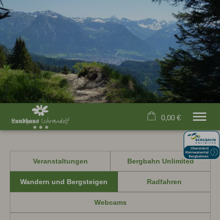
0,00 €
×
20. bis 27. August
Warenkorb ist leer
2 Erwachsene
Veranstaltungen
Bergbahn Unlimited
Wandern und Bergsteigen
Radfahren
Startseite
Webcams
Unser Haus